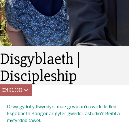
Disgyblaeth |
Discipleship
ENGLISH
Drwy gydol y flwyddyn, mae grwpiau’n cwrdd ledled
Esgobaeth Bangor ar gyfer gweddi, astudio’r Beibl a
myfyrdod tawel.