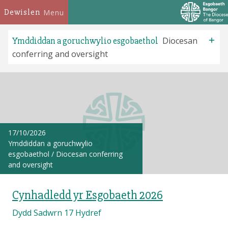
Dewislen
Menu
Ymddiddan a goruchwylio esgobaethol
Diocesan
conferring and oversight
17/10/2026
Ymddiddan a goruchwylio
esgobaethol
/
Diocesan conferring
and oversight
Cynhadledd yr Esgobaeth 2026
Dydd Sadwrn 17 Hydref