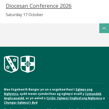
Diocesan Conference 2026
Saturday 17 October
Mae Esgobaeth Bangor yn un o esgobaethau’r
Eglwys yng
Nghymru
, sydd mewn cymdeithas ag eglwysi eraill y
Cymundeb
Anglicanaidd
, ac yn aelod o
Cytûn: Eglwysi Ynghyd yng Nghymru
a
Chyngor Eglwysi’r Byd