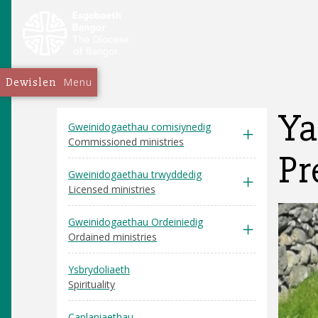
Dewislen
Menu
Ya
Gweinidogaethau comisiynedig
Commissioned ministries
Pr
Gweinidogaethau trwyddedig
Licensed ministries
Gweinidogaethau Ordeiniedig
Ordained ministries
Ysbrydoliaeth
Spirituality
Caplaniaethau