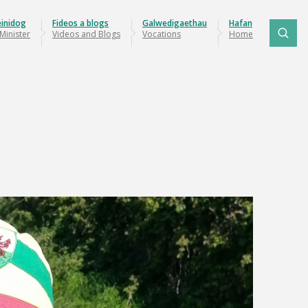
einidog
Fideos a blogs
Galwedigaethau
Hafan
Minister
Videos and Blogs
Vocations
Home