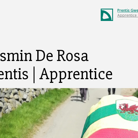
Prentis Gw
Apprentice 
smin De Rosa
entis | Apprentice