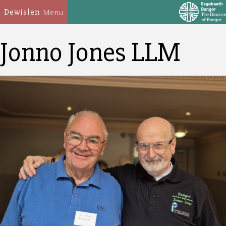
Dewislen
Menu
Jonno Jones LLM