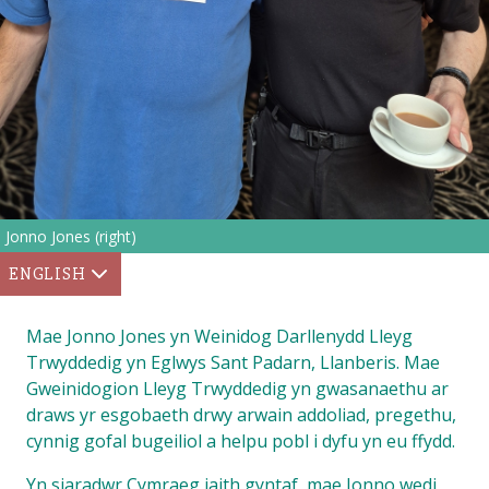
Jonno Jones (right)
ENGLISH
Mae Jonno Jones yn Weinidog Darllenydd Lleyg
Trwyddedig yn Eglwys Sant Padarn, Llanberis. Mae
Gweinidogion Lleyg Trwyddedig yn gwasanaethu ar
draws yr esgobaeth drwy arwain addoliad, pregethu,
cynnig gofal bugeiliol a helpu pobl i dyfu yn eu ffydd.
Yn siaradwr Cymraeg iaith gyntaf, mae Jonno wedi