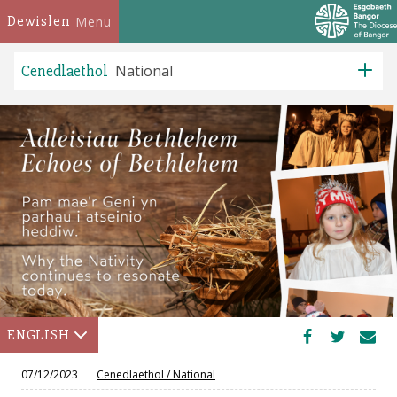
Dewislen
Menu
Cenedlaethol
National
ENGLISH
07/12/2023
Cenedlaethol
/
National