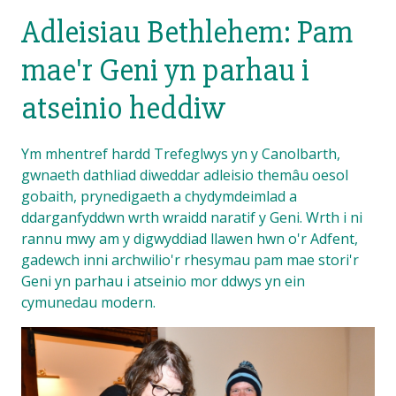
Adleisiau Bethlehem: Pam
mae'r Geni yn parhau i
atseinio heddiw
Ym mhentref hardd Trefeglwys yn y Canolbarth,
gwnaeth dathliad diweddar adleisio themâu oesol
gobaith, prynedigaeth a chydymdeimlad a
ddarganfyddwn wrth wraidd naratif y Geni. Wrth i ni
rannu mwy am y digwyddiad llawen hwn o'r Adfent,
gadewch inni archwilio'r rhesymau pam mae stori'r
Geni yn parhau i atseinio mor ddwys yn ein
cymunedau modern.