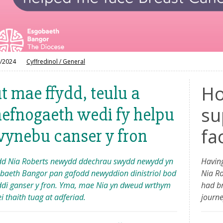
/2024
Cyffredinol
/
General
Ho
t mae ffydd, teulu a
su
efnogaeth wedi fy helpu
fa
wynebu canser y fron
d Nia Roberts newydd ddechrau swydd newydd yn
Having
baeth Bangor pan gafodd newyddion dinistriol bod
Nia Ro
di ganser y fron. Yma, mae Nia yn dweud wrthym
had br
i thaith tuag at adferiad.
journe