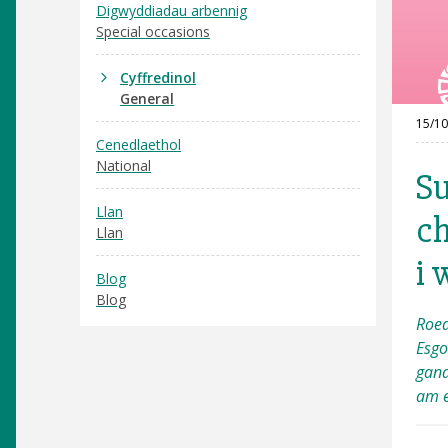
Digwyddiadau arbennig
Special occasions
Cyffredinol
General
15/10
Cenedlaethol
National
Su
Llan
ch
Llan
i 
Blog
Blog
Roed
Esgo
gand
am e