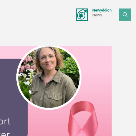
Newyddion
News