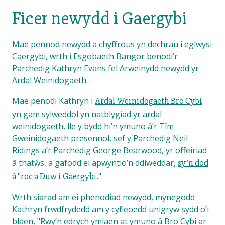
Ficer newydd i Gaergybi
Mae pennod newydd a chyffrous yn dechrau i eglwysi
Caergybi, wrth i Esgobaeth Bangor benodi’r
Parchedig Kathryn Evans fel Arweinydd newydd yr
Ardal Weinidogaeth.
Mae penodi Kathryn i
Ardal Weinidogaeth Bro Cybi
yn gam sylweddol yn natblygiad yr ardal
weinidogaeth, lle y bydd hi’n ymuno â’r Tîm
Gweinidogaeth presennol, sef y Parchedig Neil
Ridings a’r Parchedig George Bearwood, yr offeiriad
â thatŵs, a gafodd ei apwyntio’n ddiweddar,
sy’n dod
â "roc a Duw i Gaergybi."
Wrth siarad am ei phenodiad newydd, mynegodd
Kathryn frwdfrydedd am y cyfleoedd unigryw sydd o’i
blaen, "Rwy’n edrych ymlaen at ymuno â Bro Cybi ar