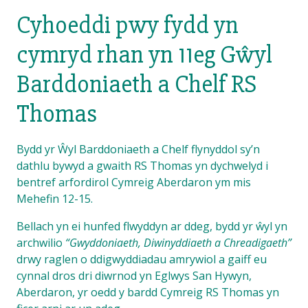
Cyhoeddi pwy fydd yn
cymryd rhan yn 11eg Gŵyl
Barddoniaeth a Chelf RS
Thomas
Bydd yr Ŵyl Barddoniaeth a Chelf flynyddol sy’n
dathlu bywyd a gwaith RS Thomas yn dychwelyd i
bentref arfordirol Cymreig Aberdaron ym mis
Mehefin 12-15.
Bellach yn ei hunfed flwyddyn ar ddeg, bydd yr ŵyl yn
archwilio
“Gwyddoniaeth, Diwinyddiaeth a Chreadigaeth”
drwy raglen o ddigwyddiadau amrywiol a gaiff eu
cynnal dros dri diwrnod yn Eglwys San Hywyn,
Aberdaron, yr oedd y bardd Cymreig RS Thomas yn