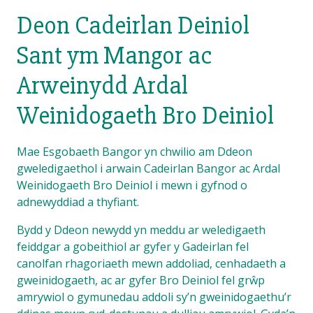
Deon Cadeirlan Deiniol
Sant ym Mangor ac
Arweinydd Ardal
Weinidogaeth Bro Deiniol
Mae Esgobaeth Bangor yn chwilio am Ddeon
gweledigaethol i arwain Cadeirlan Bangor ac Ardal
Weinidogaeth Bro Deiniol i mewn i gyfnod o
adnewyddiad a thyfiant.
Bydd y Ddeon newydd yn meddu ar weledigaeth
feiddgar a gobeithiol ar gyfer y Gadeirlan fel
canolfan rhagoriaeth mewn addoliad, cenhadaeth a
gweinidogaeth, ac ar gyfer Bro Deiniol fel grŵp
amrywiol o gymunedau addoli sy’n gweinidogaethu’r