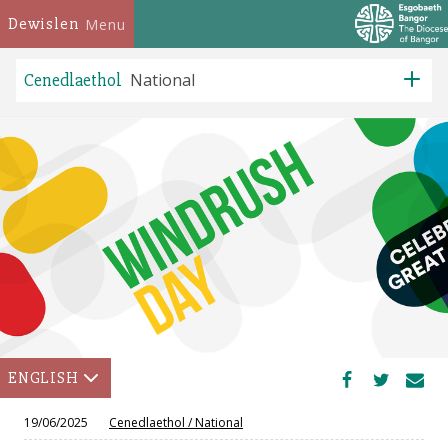
Dewislen
Menu
Cenedlaethol
National
ENGLISH
19/06/2025
Cenedlaethol
/
National