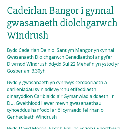
Cadeirlan Bangor i gynnal
gwasanaeth diolchgarwch
Windrush
Bydd Cadeirlan Deiniol Sant ym Mangor yn cynnal
Gwasanaeth Diolchgarwch Cenedlaethol ar gyfer
Diwrnod Windrush ddydd Sul 22 Mehefin yn ystod yr
Gosber am 3.30yh.
Bydd y gwasanaeth yn cynnwys cerddoriaeth a
darlleniadau sy'n adlewyrchu etifeddiaeth
dinasyddion Caribiaidd a'r Gymanwlad a ddaeth i'r
DU. Gweithiodd llawer mewn gwasanaethau
cyhoeddus hanfodol ar ôl cyrraedd fel rhan o
Genhedlaeth Windrush.
Bydd David Morris, Esgob Enlli ac Esgob Cynorthwyol