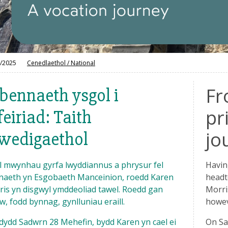
/2025
Cenedlaethol
/
National
Fr
bennaeth ysgol i
pr
feiriad: Taith
jo
wedigaethol
l mwynhau gyrfa lwyddiannus a phrysur fel
Havin
naeth yn Esgobaeth Manceinion, roedd Karen
headt
is yn disgwyl ymddeoliad tawel. Roedd gan
Morri
, fodd bynnag, gynlluniau eraill.
howev
dydd Sadwrn 28 Mehefin, bydd Karen yn cael ei
On Sa