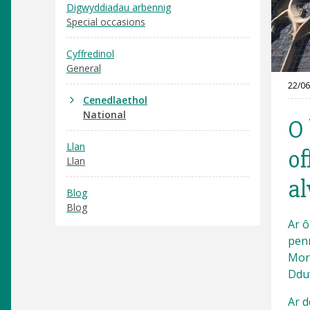
Digwyddiadau arbennig
Special occasions
Cyffredinol
General
22/06
Cenedlaethol
National
O 
Llan
of
Llan
al
Blog
Blog
Ar ô
pen
Morr
Dduw
Ar d