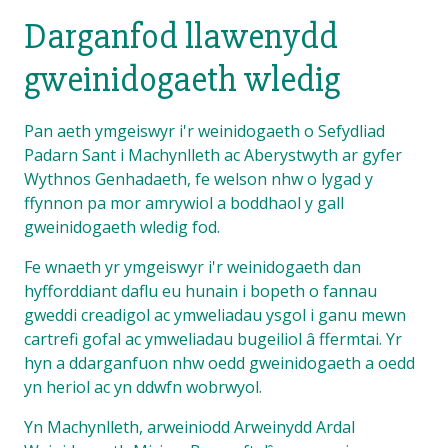
Darganfod llawenydd
gweinidogaeth wledig
Pan aeth ymgeiswyr i'r weinidogaeth o Sefydliad
Padarn Sant i Machynlleth ac Aberystwyth ar gyfer
Wythnos Genhadaeth, fe welson nhw o lygad y
ffynnon pa mor amrywiol a boddhaol y gall
gweinidogaeth wledig fod.
Fe wnaeth yr ymgeiswyr i'r weinidogaeth dan
hyfforddiant daflu eu hunain i bopeth o fannau
gweddi creadigol ac ymweliadau ysgol i ganu mewn
cartrefi gofal ac ymweliadau bugeiliol â ffermtai. Yr
hyn a ddarganfuon nhw oedd gweinidogaeth a oedd
yn heriol ac yn ddwfn wobrwyol.
Yn Machynlleth, arweiniodd Arweinydd Ardal