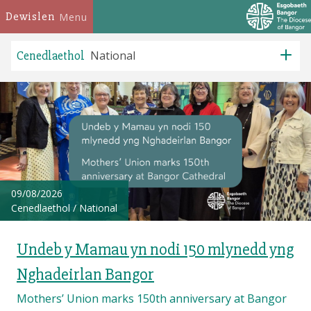
Dewislen
Menu
Cenedlaethol
National
09/08/2026
Cenedlaethol
/
National
Undeb y Mamau yn nodi 150 mlynedd yng
Nghadeirlan Bangor
Mothers’ Union marks 150th anniversary at Bangor