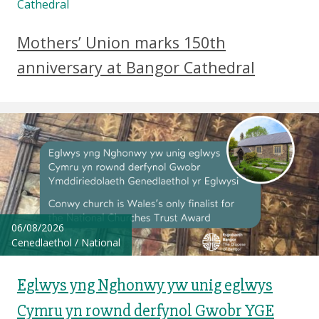
Cathedral
Mothers’ Union marks 150th
anniversary at Bangor Cathedral
06/08/2026
Cenedlaethol
/
National
Eglwys yng Nghonwy yw unig eglwys
Cymru yn rownd derfynol Gwobr YGE