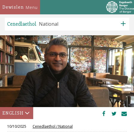
Dewislen
Menu
Cenedlaethol
National
ENGLISH
10/10/2025
Cenedlaethol
/
National