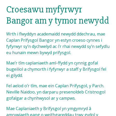
Croesawu myfyrwyr
Bangor am y tymor newydd
Wrth i flwyddyn academaidd newydd ddechrau, mae
Caplan Prifysgol Bangor yn estyn croeso cynnes i
fyfyrwyr sy’n dychwelyd ac i’r rhai newydd sy’n sefydlu
eu hunain mewn bywyd prifysgol.
Mae’r tîm caplaniaeth aml-ffydd yn cynnig gofal
bugeiliol a chymorth i fyfyrwyr a staff y Brifysgol fel
ei gilydd.
Fel aelod o’r tîm, mae ein Caplan Prifysgol, y Parch.
Neville Naidoo, yn darparu presenoldeb Cristnogol
gofalgar a chynhwysol ar y campws.
Mae Caplaniaeth y Brifysgol yn ymgymryd â
amrywiaeth eang o weithgareddau trwy gydol y