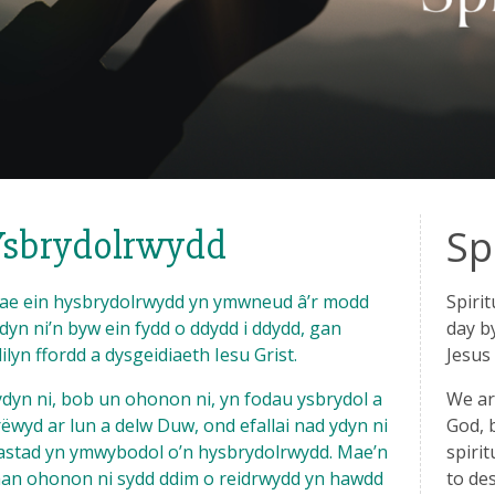
Sp
Ysbrydolrwydd
ae ein hysbrydolrwydd yn ymwneud â’r modd
Spirit
dyn ni’n byw ein fydd o ddydd i ddydd, gan
day b
ilyn ffordd a dysgeidiaeth Iesu Grist.
Jesus
dyn ni, bob un ohonon ni, yn fodau ysbrydol a
We are
ëwyd ar lun a delw Duw, ond efallai nad ydyn ni
God, 
astad yn ymwybodol o’n hysbrydolrwydd. Mae’n
spirit
han ohonon ni sydd ddim o reidrwydd yn hawdd
to des