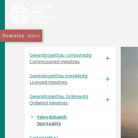
Dewislen
Menu
Gweinidogaethau comisiynedig
Commissioned ministries
Gweinidogaethau trwyddedig
Licensed ministries
Gweinidogaethau Ordeiniedig
Ordained ministries
Ysbrydoliaeth
Spirituality
Caplaniaethau