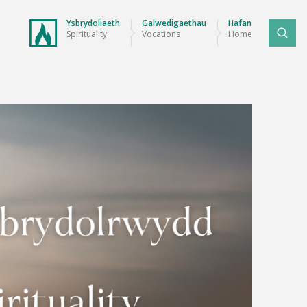
Ysbrydoliaeth
Galwedigaethau
Hafan
Spirituality
Vocations
Home