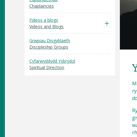
Chaplaincies
Fideos a blogs
Videos and Blogs
Grwpiau Disgyblaeth
Discipleship Groups
Cyfarwyddydd Ysbrydol
Spiritual Direction
M
ry
dd
Ry
gr
w
r