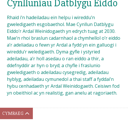
Cynlluniau Datblygu Eiddo
Rhaid i’n hadeiladau ein helpu i wireddu’n
gweledigaeth esgobaethol. Mae Cynllun Datblygu
Eiddo’r Ardal Weinidogaeth yn edrych tuag at 2030.
Mae’n rhoi braslun cadarnhaol a chymhellol o’r eiddo
a’r adeliadau o fewn yr Ardal a fydd yn ein galluogi i
wireddu’r weledigaeth. Dyma gyfle i ystyried
adeiladau, a’r holl asedau o ran eiddo a thir, a
ddefnyddir ar hyn o bryd; a chyfle i fraslunio
gweledigaeth o adeiladau cysegredig, adeiladau
hyblyg, adeiladau cymunedol a thai staff a fyddai’n
hybu cenhadaeth yr Ardal Weinidogaeth. Ceisiwn fod
yn obeithiol ac yn realistig, gan anelu at ragoriaeth.
CYMRAEG