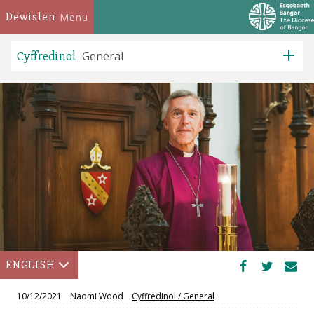
Dewislen
Menu
Cyffredinol
General
ENGLISH
10/12/2021
Naomi Wood
Cyffredinol
/
General