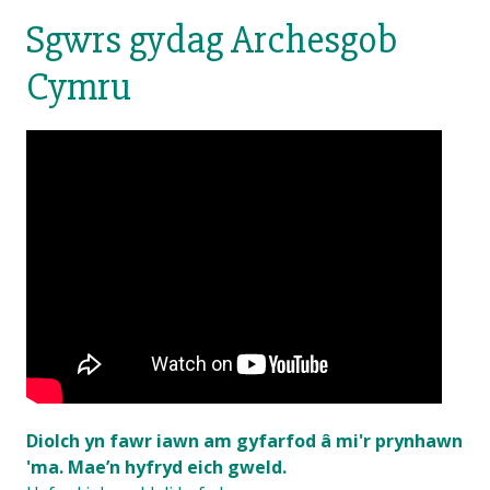
Sgwrs gydag Archesgob
Cymru
Diolch yn fawr iawn am gyfarfod â mi'r prynhawn
'ma. Mae’n hyfryd eich gweld.