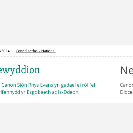
/2024
Cenedlaethol
/
National
N
ewyddion
Canon Siôn Rhys Evans yn gadael ei rôl fel
Canon
ifennydd yr Esgobaeth ac Is-Ddeon.
Dioce