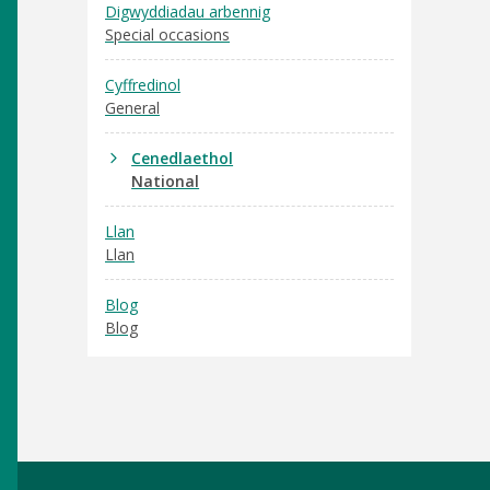
Digwyddiadau arbennig
Special occasions
Cyffredinol
General
Cenedlaethol
National
Llan
Llan
Blog
Blog