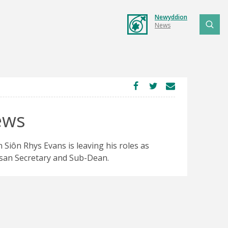
Newyddion
News
ews
 Siôn Rhys Evans is leaving his roles as
san Secretary and Sub-Dean.