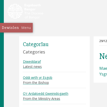
Dewislen
Menu
29/12
Categorïau
Categories
N
Diweddaraf
Latest news
Mae 
Ysgr
Oddi wrth yr Esgob
From the Bishop
O'r Ardaloedd Gweinidogaeth
From the Ministry Areas