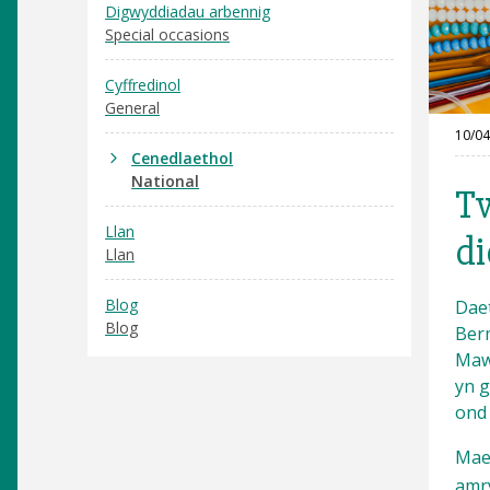
Digwyddiadau arbennig
Special occasions
Cyffredinol
General
10/04
Cenedlaethol
National
Tw
Llan
di
Llan
Blog
Daet
Blog
Berm
Mawr
yn g
ond 
Mae
amr