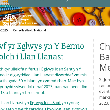
/2025
Cenedlaethol
/
National
Ch
f yr Eglwys yn Y Bermo
Ba
olch i Llan Llanast
Me
h cynulleidfa niferus i Eglwys Ioan Sant yn Y
o i’r digwyddiad Llan Llanast diwerddaf ym mis
St Jo
th, gyda 60 o blant yn cymryd rhan. Mae hyn
remar
ynnydd sylweddol o haf 2023, pan nad oedd dim
event,
15 o blant yn bresennol.
marks
 Llan Llanast yn
Eglwys Ioan Sant
yn cynnig
2023,
ywiaeth o weithgareddau hwyliog, gan gynnwys