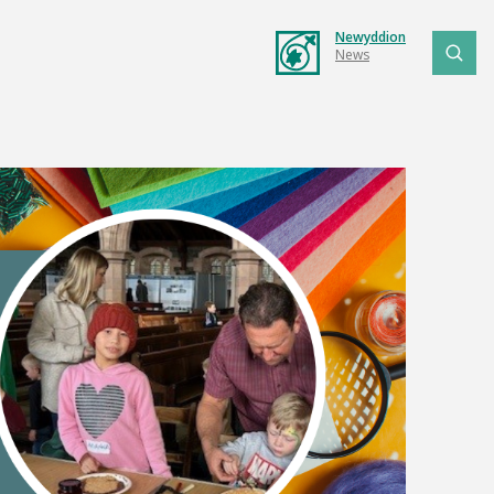
Newyddion
News