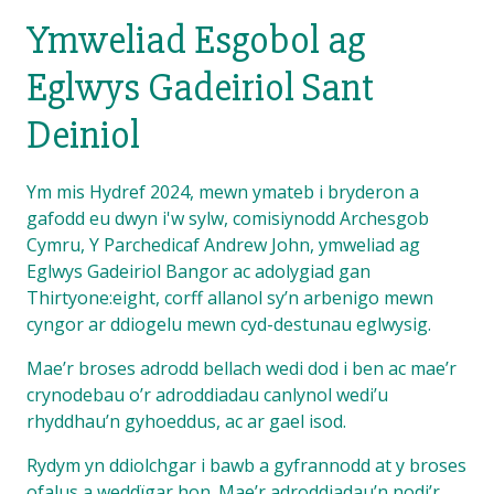
Ymweliad Esgobol ag
Eglwys Gadeiriol Sant
Deiniol
Ym mis Hydref 2024, mewn ymateb i bryderon a
gafodd eu dwyn i'w sylw, comisiynodd Archesgob
Cymru, Y Parchedicaf Andrew John, ymweliad ag
Eglwys Gadeiriol Bangor ac adolygiad gan
Thirtyone:eight, corff allanol sy’n arbenigo mewn
cyngor ar ddiogelu mewn cyd-destunau eglwysig.
Mae’r broses adrodd bellach wedi dod i ben ac mae’r
crynodebau o’r adroddiadau canlynol wedi’u
rhyddhau’n gyhoeddus, ac ar gael isod.
Rydym yn ddiolchgar i bawb a gyfrannodd at y broses
ofalus a weddïgar hon. Mae’r adroddiadau’n nodi’r